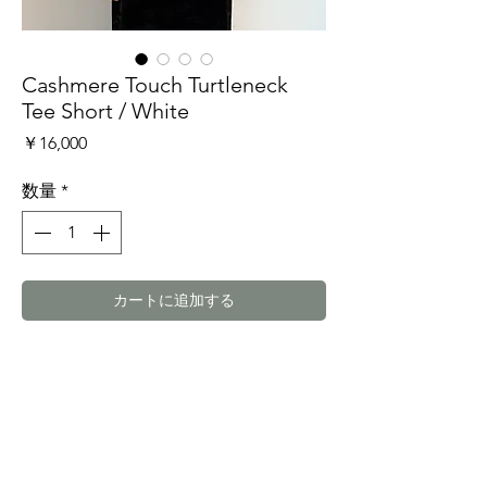
Cashmere Touch Turtleneck
Tee Short / White
価
￥16,000
格
数量
*
カートに追加する
今すぐ購入
再生繊維(テンセル) 85%
ポリウレタン 10%
カシミヤ 5%
着丈 41.5cm