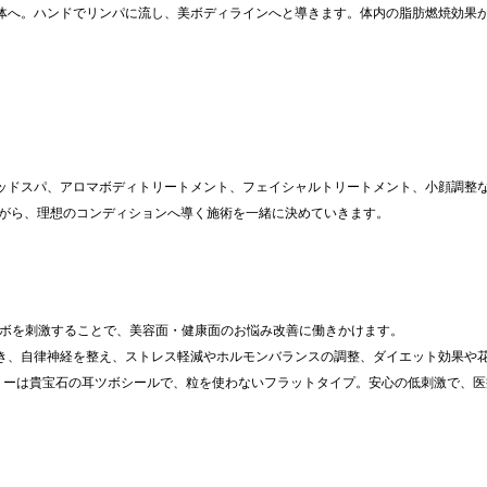
体へ。ハンドでリンパに流し、美ボディラインへと導きます。体内の脂肪燃焼効果
ッドスパ、アロマボディトリートメント、フェイシャルトリートメント、小顔調整
ながら、理想のコンディションへ導く施術を一緒に決めていきます。
ツボを刺激することで、美容面・健康面のお悩み改善に働きかけます。
き、自律神経を整え、ストレス軽減やホルモンバランスの調整、ダイエット効果や
エリーは貴宝石の耳ツボシールで、粒を使わないフラットタイプ。安心の低刺激で、