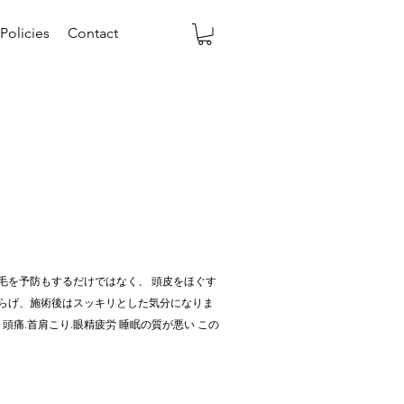
Policies
Contact
毛を予防もするだけではなく、 頭皮をほぐす
和らげ、施術後はスッキリとした気分になりま
痛.首肩こり.眼精疲労 睡眠の質が悪い この