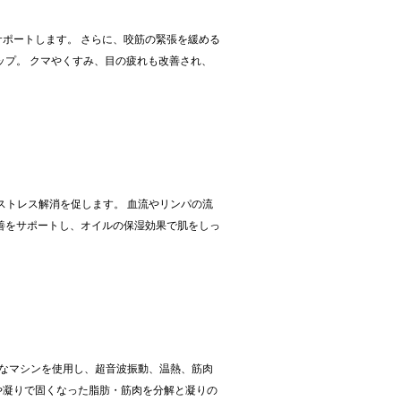
ポートします。 さらに、咬筋の緊張を緩める
ップ。 クマやくすみ、目の疲れも改善され、
。
ストレス解消を促します。 血流やリンパの流
善をサポートし、オイルの保湿効果で肌をしっ
能なマシンを使用し、超音波振動、温熱、筋肉
や凝りで固くなった脂肪・筋肉を分解と凝りの