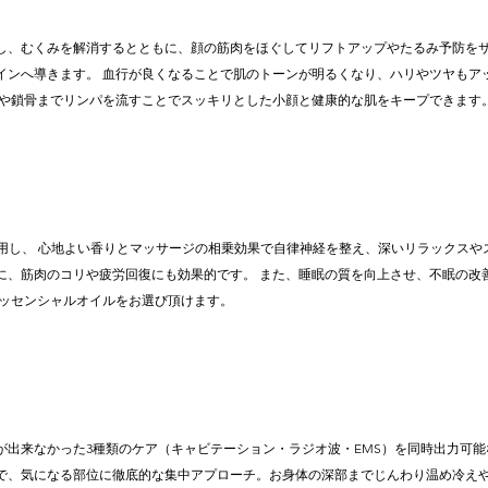
し、むくみを解消するとともに、顔の筋肉をほぐしてリフトアップやたるみ予防をサ
インへ導きます。 血行が良くなることで肌のトーンが明るくなり、ハリやツヤもア
首や鎖骨までリンパを流すことでスッキリとした小顔と健康的な肌をキープできます
に使用し、 心地よい香りとマッサージの相乗効果で自律神経を整え、深いリラックスや
に、筋肉のコリや疲労回復にも効果的です。 また、睡眠の質を向上させ、不眠の改
エッセンシャルオイルをお選び頂けます。
が出来なかった3種類のケア（キャビテーション・ラジオ波・EMS）を同時出力可
で、気になる部位に徹底的な集中アプローチ。お身体の深部までじんわり温め冷え