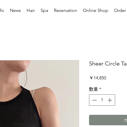
nfo
News
Hair
Spa
Reservation
Online Shop
Order 
Sheer Circle T
価
￥14,850
格
数量
*